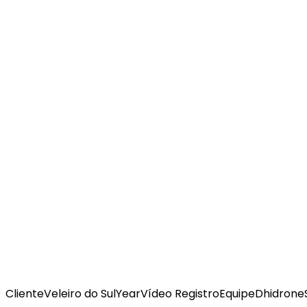
Cliente
Veleiro do Sul
Year
Vídeo Registro
Equipe
Dhidrone