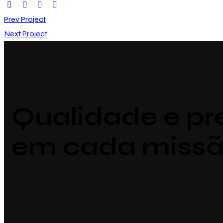
Prev Project
Next Project
Qualidade e pr
em cada missã