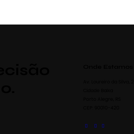
ecisão
Onde Estamos
Av. Loureiro da Silva, 
o.
Cidade Baixa
Porto Alegre, RS
CEP: 90010-420