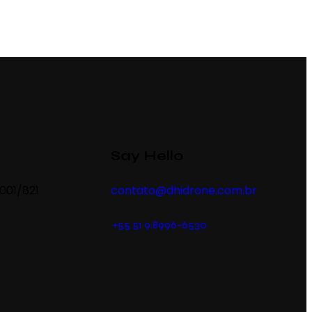
Say Hello
2001/821
contato@dhidrone.com.br
+55 51 9.8996-6530